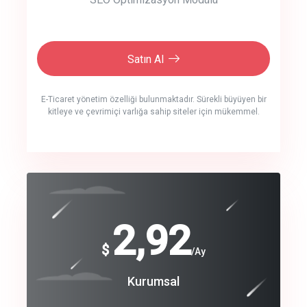
Satın Al
E-Ticaret yönetim özelliği bulunmaktadır. Sürekli büyüyen bir
kitleye ve çevrimiçi varlığa sahip siteler için mükemmel.
crm auto cync
click to call back
240
2,92
$
$
/year
/Ay
track energy costs
Coroprate
Kurumsal
predictive dialing