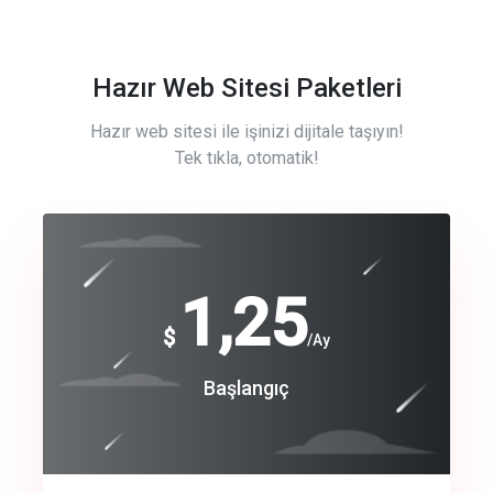
Hazır Web Sitesi Paketleri
Hazır web sitesi ile işinizi dijitale taşıyın!
Tek tıkla, otomatik!
Free
1,25
$
/Ay
Basic
Başlangıç