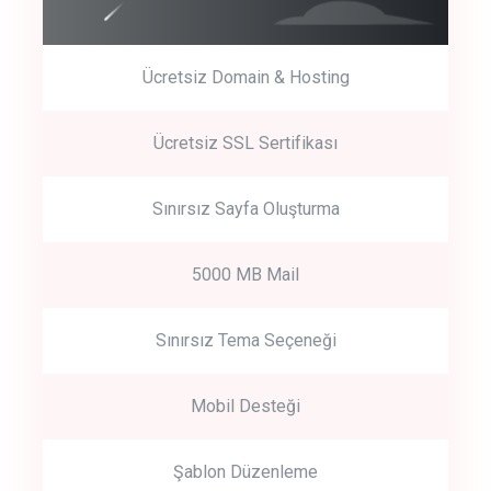
Ücretsiz Domain & Hosting
Get Started
Ücretsiz SSL Sertifikası
Start by trying our service for 30 days free trial no credit card
required.
Sınırsız Sayfa Oluşturma
5000 MB Mail
Sınırsız Tema Seçeneği
Mobil Desteği
Şablon Düzenleme