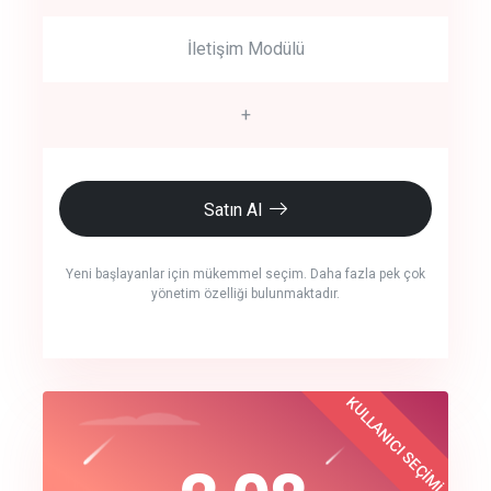
İletişim Modülü
+
Satın Al
Yeni başlayanlar için mükemmel seçim. Daha fazla pek çok
yönetim özelliği bulunmaktadır.
crm auto cync
KULLANICI SEÇİMİ
Best Choice
click to call back