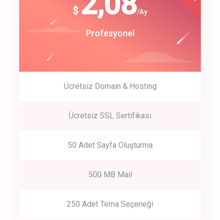
180
2,08
$
$
/year
/Ay
track energy costs
Start Up
Profesyonel
predictive dialing
Ücretsiz Domain & Hosting
Get Started
Ücretsiz SSL Sertifikası
Start by trying our service for 30 days free trial no credit card
required.
50 Adet Sayfa Oluşturma
500 MB Mail
250 Adet Tema Seçeneği